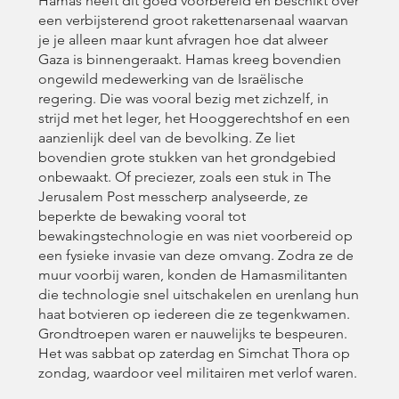
Hamas heeft dit goed voorbereid en beschikt over
een verbijsterend groot rakettenarsenaal waarvan
je je alleen maar kunt afvragen hoe dat alweer
Gaza is binnengeraakt. Hamas kreeg bovendien
ongewild medewerking van de Israëlische
regering. Die was vooral bezig met zichzelf, in
strijd met het leger, het Hooggerechtshof en een
aanzienlijk deel van de bevolking. Ze liet
bovendien grote stukken van het grondgebied
onbewaakt. Of preciezer, zoals een stuk in The
Jerusalem Post messcherp analyseerde, ze
beperkte de bewaking vooral tot
bewakingstechnologie en was niet voorbereid op
een fysieke invasie van deze omvang. Zodra ze de
muur voorbij waren, konden de Hamasmilitanten
die technologie snel uitschakelen en urenlang hun
haat botvieren op iedereen die ze tegenkwamen.
Grondtroepen waren er nauwelijks te bespeuren.
Het was sabbat op zaterdag en Simchat Thora op
zondag, waardoor veel militairen met verlof waren.