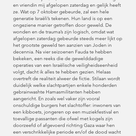
en vriendin mij afgelopen zaterdag en gelijk heeft
ze. Wat op 7 oktober gebeurde, zal een hele
generatie Israëli’s tekenen. Hun land is op een
ongeziene manier getroffen door geweld. De
wonden en de trauma’s zijn logisch, omdat wat
afgelopen zaterdag gebeurde steeds meer lijkt op
het grootste geweld ten aanzien van Joden in
decennia. Na vier seizoenen Fauda te hebben
bekeken, een reeks die de gewelddadige
operaties van een Israëlische veiligheidseenheid
volgt, dacht ik alles te hebben gezien. Helaas
overtreft de realiteit alweer de fictie. Stilaan wordt
duidelijk welke slachtpartijen enkele honderden
gebrainwashte Hamasmilitanten hebben
aangericht. En zoals wel vaker zijn vooral
onschuldige burgers het slachtoffer: inwoners van
een kibboets, jongeren op een muziekfestival en
toevallige passanten die ofwel met kogels zijn
doorzeefd of afgevoerd richting Gaza waar hen
een verschrikkelijke periode en/of de dood wacht