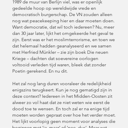
1989 de muur van Berlijn viel, was er openlijk
gedeelde hoop op wereldwijde vrede en
democratisch burgerschap. De VN zouden alleen
nog wat peacekeeping hier en daar moeten doen.
Want democratie, dat wil toch iedereen? Nu, meer
dan 30 jaar later, lijkt het omgekeerde het geval te
zijn. Eerst was er het moslimterrorisme, en toen we
dat helemaal hadden geanalyseerd en we samen
met Herfried Münkler – zie zijn boek Die neuen
Kriege – dachten dat soevereine oorlogen
voltooid verleden tijd waren, bleek dat zonder
Poetin gerekend. En nu dit.
Het zal nog lang duren vooraleer de redelijkheid
enigszins terugkeert. Kun je nog gematigd zijn in
deze context? Iedereen in het Midden-Oosten zit
alweer zo vol haat dat ze niet weten wie eerst de
dood toe te wensen. En toch zal er na enige tijd
moeten worden gepraat over hoe het verder moet.
Het lijkt voorlopig geen moment voor analyses die
beginnen met ‘ja, maar’ of ‘nee, dus’. Maar wat