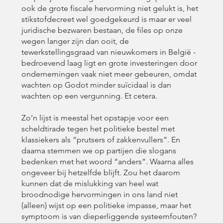
ook de grote fiscale hervorming niet gelukt is, het
stikstofdecreet wel goedgekeurd is maar er veel
juridische bezwaren bestaan, de files op onze
wegen langer zijn dan ooit, de
tewerkstellingsgraad van nieuwkomers in België ­
bedroevend laag ligt en grote in­vesteringen door
ondernemingen vaak niet meer gebeuren, omdat
wachten op Godot minder suïcidaal is dan
wachten op een vergunning. Et cetera.
Zo’n lijst is meestal het opstapje voor een
scheldtirade tegen het politieke bestel met
klassiekers als “prutsers of zakkenvullers”. En
daarna stemmen we op partijen die slogans
bedenken met het woord “anders”. Waarna alles
ongeveer bij hetzelfde blijft. Zou het daarom
kunnen dat de mislukking van heel wat
broodnodige hervormingen in ons land niet
(alleen) wijst op een politieke impasse, maar het
symptoom is van dieperliggende systeemfouten?