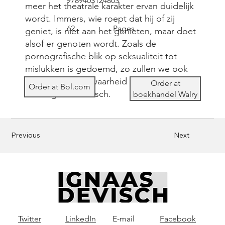
9789403124803
meer het theatrale karakter ervan duidelijk
wordt. Immers, wie roept dat hij of zij
62
Pages
geniet, is niet aan het genieten, maar doet
alsof er genoten wordt. Zoals de
pornografische blik op seksualiteit tot
mislukken is gedoemd, zo zullen we ook
nooit de naakte waarheid kunnen bereiken,
Order at
Order at Bol.com
aldus Ignaas Devisch.
boekhandel Walry
Previous
Next
Twitter
LinkedIn
E-mail
Facebook