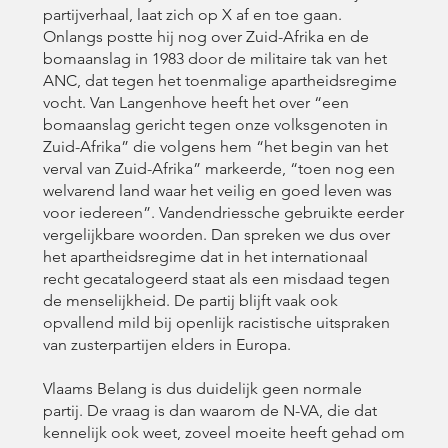
partijverhaal, laat zich op X af en toe gaan.
Onlangs postte hij nog over Zuid-Afrika en de
bomaanslag in 1983 door de militaire tak van het
ANC, dat tegen het toenmalige apartheidsregime
vocht. Van Langenhove heeft het over “een
bomaanslag gericht tegen onze volksgenoten in
Zuid-Afrika” die volgens hem “het begin van het
verval van Zuid-Afrika” markeerde, “toen nog een
welvarend land waar het veilig en goed leven was
voor iedereen”. Vandendriessche gebruikte eerder
vergelijkbare woorden. Dan spreken we dus over
het apartheidsregime dat in het internationaal
recht gecatalogeerd staat als een misdaad tegen
de menselijkheid. De partij blijft vaak ook
opvallend mild bij openlijk racistische uitspraken
van zusterpartijen elders in Europa.
Vlaams Belang is dus duidelijk geen normale
partij. De vraag is dan waarom de N-VA, die dat
kennelijk ook weet, zoveel moeite heeft gehad om