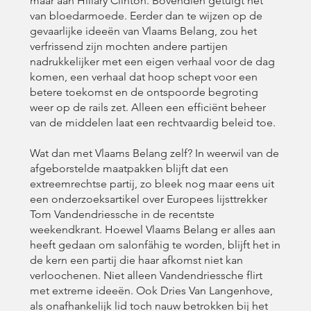
maar aan Hillary Clinton. Bovendien getuigt het
van bloedarmoede. Eerder dan te wijzen op de
gevaarlijke ideeën van Vlaams Belang, zou het
verfrissend zijn mochten andere partijen
nadrukkelijker met een eigen verhaal voor de dag
komen, een verhaal dat hoop schept voor een
betere toekomst en de ontspoorde begroting
weer op de rails zet. Alleen een efficiënt beheer
van de middelen laat een rechtvaardig beleid toe.
Wat dan met Vlaams Belang zelf? In weerwil van de
afgeborstelde maatpakken blijft dat een
extreemrechtse partij, zo bleek nog maar eens uit
een onderzoeksartikel over Europees lijsttrekker
Tom Vandendriessche in de recentste
weekendkrant. Hoewel Vlaams Belang er alles aan
heeft gedaan om salonfähig te worden, blijft het in
de kern een partij die haar afkomst niet kan
verloochenen. Niet alleen Vandendriessche flirt
met extreme ideeën. Ook Dries Van Langenhove,
als onafhankelijk lid toch nauw betrokken bij het