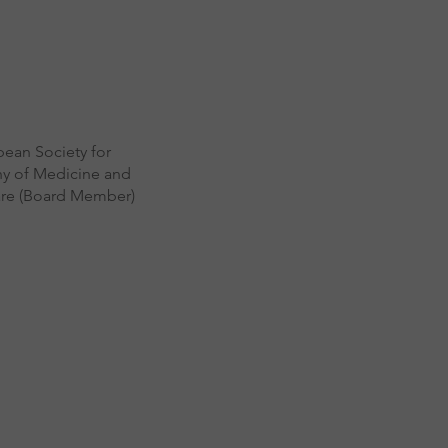
ean Society for
hy of Medicine and
are (Board Member)