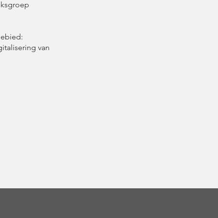
eksgroep
gebied:
italisering van