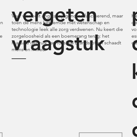
vergeten
Vuur was ooit angstaanjagend en fascinerend, maar
He
en
toen de mens het temde met wetenschap en
de
technologie leek alle zorg verdwenen. Nu keert die
vo
vraagstuk
de
zorgeloosheid als een boemerang terug: het
es
massale gebruik van fossiele brandstoffen schaadt
de
mens en milieu.