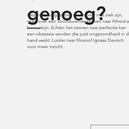
genoeg?
Gezondheid gaat niet alleen over niet ziek zijn,
maar over een voortdurende streven naar fitheid 
bewustzijn. Echter, het streven naar perfectie kan
een obsessie worden die juist ongezondheid in 
hand werkt. Luister naar filosoof Ignaas Devisch
voor meer inzicht.