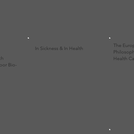
The Europ
In Sickness & In Health
Philosop
ch
Health C
oor Bio-