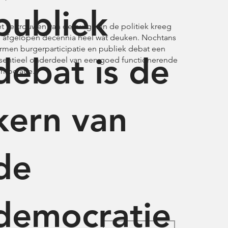
publiek
t vertrouwen van de burger in de politiek kreeg
 afgelopen decennia heel wat deuken. Nochtans
rmen burgerparticipatie en publiek debat een
debat is de
sentieel onderdeel van een goed functionerende
mocratie.
kern van
de
democratie