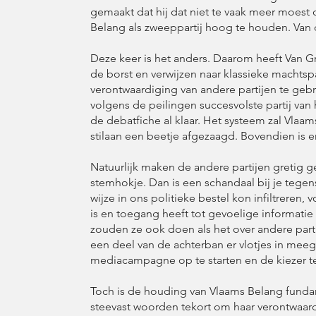
gemaakt dat hij dat niet te vaak meer moest 
Belang als zweeppartij hoog te houden. Van da
Deze keer is het anders. Daarom heeft Van Gr
de borst en verwijzen naar klassieke machtsp
verontwaardiging van andere partijen te gebr
volgens de peilingen succesvolste partij van
de debatfiche al klaar. Het systeem zal Vla
stilaan een beetje afgezaagd. Bovendien is 
Natuurlijk maken de andere partijen gretig ge
stemhokje. Dan is een schandaal bij je tegenst
wijze in ons politieke bestel kon infiltreren,
is en toegang heeft tot gevoelige informatie
zouden ze ook doen als het over andere partij
een deel van de achterban er vlotjes in meeg
mediacampagne op te starten en de kiezer t
Toch is de houding van Vlaams Belang fundam
steevast woorden tekort om haar verontwaardig