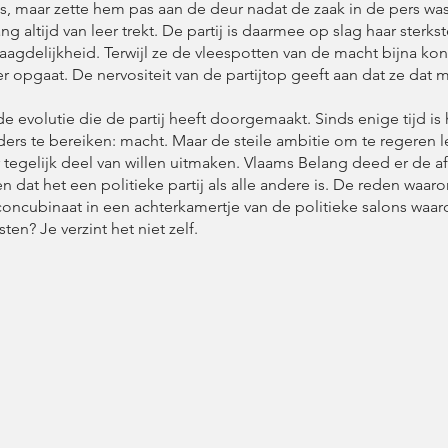
es, maar zette hem pas aan de deur nadat de zaak in de pers wa
 altijd van leer trekt. De partij is daarmee op slag haar sterkst
aagdelijkheid. Terwijl ze de vleespotten van de macht bijna ko
 opgaat. De nervositeit van de partijtop geeft aan dat ze dat m
 evolutie die de partij heeft doorgemaakt. Sinds enige tijd is h
ers te bereiken: macht. Maar de steile ambitie om te regeren l
r tegelijk deel van willen uitmaken. Vlaams Belang deed er de a
 dat het een politieke partij als alle andere is. De reden waar
concubinaat in een achterkamertje van de politieke salons waar
en? Je verzint het niet zelf.