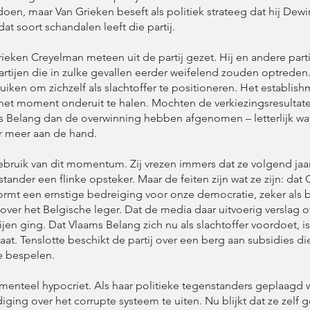
doen, maar Van Grieken beseft als politiek strateeg dat hij Dew
t soort schandalen leeft die partij.
ieken Creyelman meteen uit de partij gezet. Hij en andere par
artijen die in zulke gevallen eerder weifelend zouden optreden
uiken om zichzelf als slachtoffer te positioneren. Het establi
 het moment onderuit te halen. Mochten de verkiezingsresultate
ams Belang dan de overwinning hebben afgenomen – letterlijk 
er meer aan de hand.
bruik van dit momentum. Zij vrezen immers dat ze volgend jaar e
ander een flinke opsteker. Maar de feiten zijn wat ze zijn: dat 
 vormt een ernstige bedreiging voor onze democratie, zeker als b
 over het Belgische leger. Dat de media daar uitvoerig verslag 
en ging. Dat Vlaams Belang zich nu als slachtoffer voordoet, is
aat. Tenslotte beschikt de partij over een berg aan subsidies 
e bespelen.
enteel hypocriet. Als haar politieke tegenstanders geplaagd w
ing over het corrupte systeem te uiten. Nu blijkt dat ze zelf g