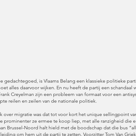
tse gedachtegoed, is Vlaams Belang een klassieke politieke parti
t alles daarvoor wijken. En nu heeft de partij een schandaal w
ank Creyelman zijn een probleem van formaat voor een antisys
pte reilen en zeilen van de nationale politiek.
ek over migratie was dat tot voor kort het unique sellingpoint
oe prominenter ze ermee te koop liep, met alle ranzigheid die e
aan Brussel-Noord halt hield met de boodschap dat die bus “alle
ding om hem uit de partij te zetten. Voorzitter Tom Van Griek