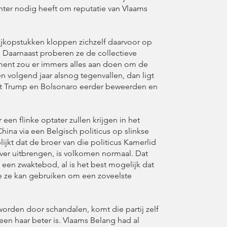
inter nodig heeft om reputatie van Vlaams
tijkopstukken kloppen zichzelf daarvoor op
. Daarnaast proberen ze de collectieve
shment zou er immers alles aan doen om de
n volgend jaar alsnog tegenvallen, dan ligt
wat Trump en Bolsonaro eerder beweerden en
en flinke optater zullen krijgen in het
China via een Belgisch politicus op slinkse
lijkt dat de broer van die politicus Kamerlid
over uitbrengen, is volkomen normaal. Dat
 een zwaktebod, al is het best mogelijk dat
die ze kan gebruiken om een zoveelste
orden door schandalen, komt die partij zelf
een haar beter is. Vlaams Belang had al