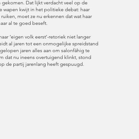
s gekomen. Dat lijkt verdacht veel op de
e wapen kwijt in het politieke debat: haar
n ruiken, moet ze nu erkennen dat wat haar
aar al te goed beseft.
aar ‘eigen volk eerst’-retoriek niet langer
eidt al jaren tot een onmogelijke spreidstand
fgelopen jaren alles aan om salonfähig te
om dat nu ineens overtuigend klinkt, stond
op de partij jarenlang heeft gespuugd.