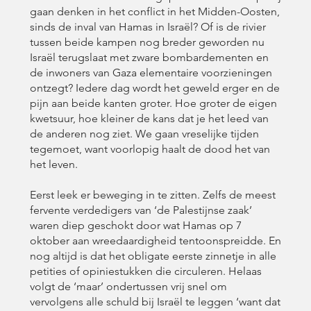
gaan denken in het conflict in het Midden-Oosten,
sinds de inval van Hamas in Israël? Of is de rivier
tussen beide kampen nog breder geworden nu
Israël terugslaat met zware bombardementen en
de inwoners van Gaza elementaire voorzieningen
ontzegt? Iedere dag wordt het geweld erger en de
pijn aan beide kanten groter. Hoe groter de eigen
kwetsuur, hoe kleiner de kans dat je het leed van
de anderen nog ziet. We gaan vreselijke tijden
tegemoet, want voorlopig haalt de dood het van
het leven.
Eerst leek er beweging in te zitten. Zelfs de meest
fervente verdedigers van ‘de Palestijnse zaak’
waren diep geschokt door wat Hamas op 7
oktober aan wreedaardigheid tentoonspreidde. En
nog altijd is dat het obligate eerste zinnetje in alle
petities of opiniestukken die circuleren. Helaas
volgt de ‘maar’ ondertussen vrij snel om
vervolgens alle schuld bij Israël te leggen ‘want dat