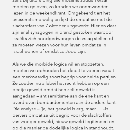
zelfs bij uitbreiding alle moslims zouden eraan
moeten geloven, zo konden we onomwonden
lezen in de weekendkrant. Omgekeerd tiert het
antisemitisme welig en lijkt de empathie met de
slachtoffers van 7 oktober uitgewerkt. Hier en daar
zijn er al synagogen in brand gestoken waardoor
Israëli’s zich noodgedwongen de vraag stellen of
ze moeten vrezen voor hun leven omdat ze in
Israël wonen of omdat ze Jood zijn.
Als we die morbide logica willen stopzetten,
moeten we ophouden het debat te voeren vanuit
een merkwaardig soort begrip voor beide partijen.
Ze zouden nu allebei het recht hebben op een
beetje geweld omdat hen zelf geweld is
aangedaan – antisemitisme aan de ene kant en
overdreven bombardementen aan de andere kant.
Die analyse – ‘ja, het geweld is erg, maar ...’ –is
pervers omdat ze uit begrip voor de slachtoffers
van vroeger geweld, nieuw geweld legitimeert en
op die manier de dodelijke logica in standhoudt.