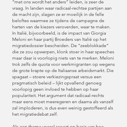
“met ons wordt het anders” leiden, is zeer de
vraag. In landen waar radicaal-rechtse partijen aan
de macht zijn, slagen ze er moeilijk in de felle
beloftes waarmee ze tijdens de campagne de
harten van de kiezers veroverden, waar te maken.
In Italië, bijvoorbeeld, is de impact van Giorgia
Meloni en haar partij Broeders van Italië op het
migratiedossier bescheiden. De “zeeblokkade”
die ze zou opwerpen, klonk stoer in haar speeches
maar daar is voorlopig niets van te merken. Meloni
trok zelfs de quota voor werkmigranten op wegens
de grote krapte op de Italiaanse arbeidsmarkt. Die
spagaat – stoere verkiezingspraat versus een
pragmatisch beleid – lijkt opvallend genoeg
voorlopig geen invloed te hebben op haar
populariteit. Het argument dat radicaal-rechts
maar eens moet meeregeren en daarna als vanzelf
zal imploderen, is dus even weinig gestoffeerd als
het migratiedebat zelf.
Als een thema vooral scoort op basis van hoe