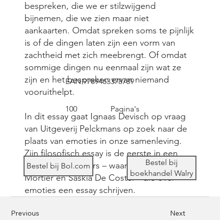
bespreken, die we er stilzwijgend
bijnemen, die we zien maar niet
aankaarten. Omdat spreken soms te pijnlijk
is of de dingen laten zijn een vorm van
zachtheid met zich meebrengt. Of omdat
sommige dingen nu eenmaal zijn wat ze
zijn en het bespreken ervan niemand
EAN 9789463378789
vooruithelpt.
100
Pagina's
In dit essay gaat Ignaas Devisch op vraag
van Uitgeverij Pelckmans op zoek naar de
plaats van emoties in onze samenleving.
Zijn filosofisch essay is de eerste in een
Bestel bij
reeks van schrijvers – waaronder Erwin
Bestel bij Bol.com
boekhandel Walry
Mortier en Saskia De Coster - die over
emoties een essay schrijven.
Previous
Next